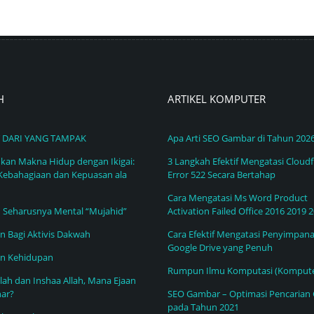
H
ARTIKEL KOMPUTER
 DARI YANG TAMPAK
Apa Arti SEO Gambar di Tahun 202
an Makna Hidup dengan Ikigai:
3 Langkah Efektif Mengatasi Cloudf
Kebahagiaan dan Kepuasan ala
Error 522 Secara Bertahap
Cara Mengatasi Ms Word Product
h Seharusnya Mental “Mujahid”
Activation Failed Office 2016 2019 
 Bagi Aktivis Dakwah
Cara Efektif Mengatasi Penyimpan
Google Drive yang Penuh
n Kehidupan
Rumpun Ilmu Komputasi (Kompute
llah dan Inshaa Allah, Mana Ejaan
ar?
SEO Gambar – Optimasi Pencarian
pada Tahun 2021