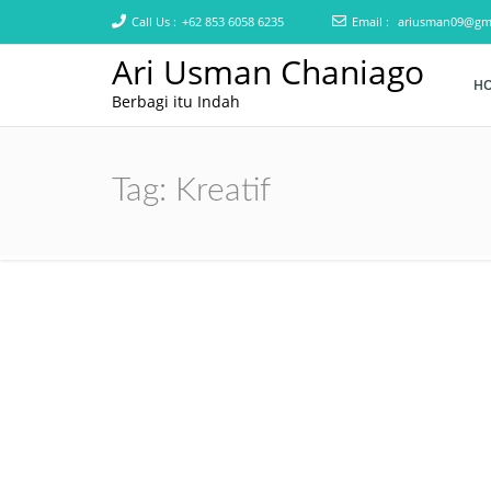
Call Us :
+62 853 6058 6235
Email :
ariusman09@gm
Ari Usman Chaniago
H
Berbagi itu Indah
Tag:
Kreatif