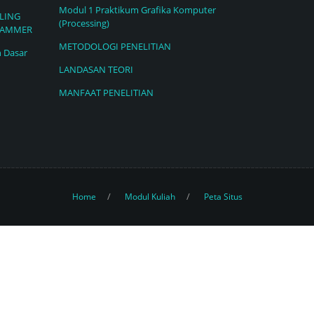
Modul 1 Praktikum Grafika Komputer
LING
(Processing)
RAMMER
METODOLOGI PENELITIAN
n Dasar
LANDASAN TEORI
MANFAAT PENELITIAN
Home
Modul Kuliah
Peta Situs