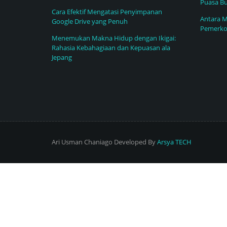
Puasa Bu
Cara Efektif Mengatasi Penyimpanan
Antara M
Google Drive yang Penuh
Pemerko
Menemukan Makna Hidup dengan Ikigai:
Rahasia Kebahagiaan dan Kepuasan ala
Jepang
Ari Usman Chaniago Developed By
Arsya TECH