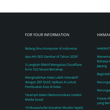
FOR YOUR INFORMATION
HIKMA
Bidang Ilmu Komputer di Indonesia
HAKIKAT
Apa Arti SEO Gambar di Tahun 2026?
Menemuk
Rahasia 
3 Langkah Efektif Mengatasi Cloudflare
Jepang
Error 522 Secara Bertahap
Beginila
Menghadirkan Kelas Lebih Interaktif
dengan ZEP QUIZ: Aplikasi AI untuk
Renungan
Pembuatan Kuis di Kelas
Renunga
Terampil dalam Berkomunikasi melalui
Insyaa A
Media Sosial
yang Ben
10 Muwashofat (Karakter Muslim Sejati)