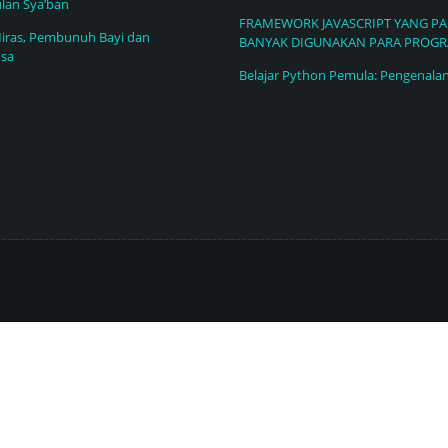
lan Sya’ban
FRAMEWORK JAVASCRIPT YANG PA
iras, Pembunuh Bayi dan
BANYAK DIGUNAKAN PARA PROG
sa
Belajar Python Pemula: Pengenala