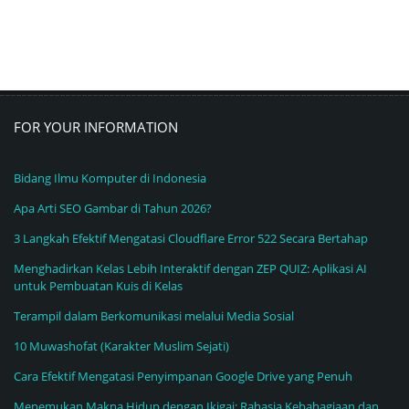
FOR YOUR INFORMATION
Bidang Ilmu Komputer di Indonesia
Apa Arti SEO Gambar di Tahun 2026?
3 Langkah Efektif Mengatasi Cloudflare Error 522 Secara Bertahap
Menghadirkan Kelas Lebih Interaktif dengan ZEP QUIZ: Aplikasi AI
untuk Pembuatan Kuis di Kelas
Terampil dalam Berkomunikasi melalui Media Sosial
10 Muwashofat (Karakter Muslim Sejati)
Cara Efektif Mengatasi Penyimpanan Google Drive yang Penuh
Menemukan Makna Hidup dengan Ikigai: Rahasia Kebahagiaan dan