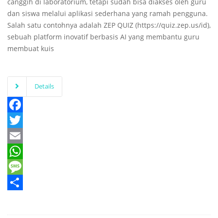
canggih di laboratorium, tetapi sudah bisa diakses oleh guru
dan siswa melalui aplikasi sederhana yang ramah pengguna.
Salah satu contohnya adalah ZEP QUIZ (https://quiz.zep.us/id),
sebuah platform inovatif berbasis AI yang membantu guru
membuat kuis
Details
Facebook
Twitter
Email
WhatsApp
Message
Share