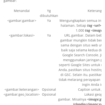
gambar:
Menandai
Yg
Keteranga
dibutuhkan
<gambar:gambar>
Ya
Mengungkapkan semua infor
halaman. Setiap
tag <url>
da
1.000
tag <image:
<gambar:lokasi>
Ya
URL gambar. Dalam beber
gambar mungkin tidak bera
sama dengan situs web utam
baik saja selama kedua doma
Google Search Console. Jik
menggunakan jaringan pe
seperti Google Sites untuk 
Anda, pastikan situs hosting t
di GSC. Selain itu, pastikan f
tidak melarang perayapan k
ingin Anda ind
<gambar:keterangan>
Opsional
Caption untuk g
<gambar:geo_location>
Opsional
Lokasi geogra
gambar. Misalnya
<image:geo
Irlandia</image:geo