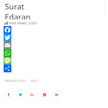
SASARAN
Surat
DAN
Edaran
PROGRAM
Post Views:
3,333
Tentang
PERUSAHAAN
Batas
Facebook
Waktu
Twitter
Email
Kenaikan
WhatsApp
Pangkat
Message
Share
Tahun
PREVIOUS POST
NEXT
2020