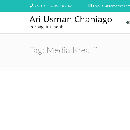
Call Us :
+62 853 6058 6235
Email :
ariusman09@gm
Ari Usman Chaniago
H
Berbagi itu Indah
Tag:
Media Kreatif