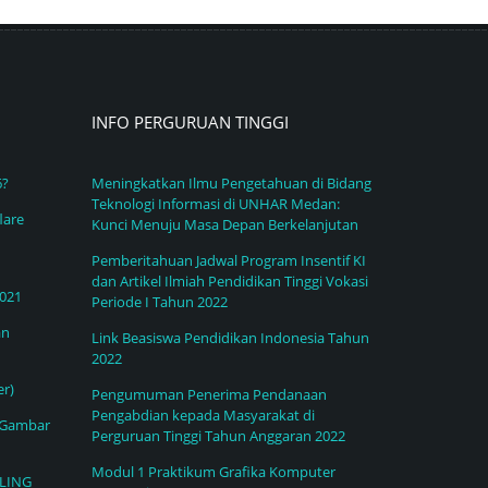
INFO PERGURUAN TINGGI
6?
Meningkatkan Ilmu Pengetahuan di Bidang
Teknologi Informasi di UNHAR Medan:
lare
Kunci Menuju Masa Depan Berkelanjutan
Pemberitahuan Jadwal Program Insentif KI
dan Artikel Ilmiah Pendidikan Tinggi Vokasi
2021
Periode I Tahun 2022
an
Link Beasiswa Pendidikan Indonesia Tahun
2022
r)
Pengumuman Penerima Pendanaan
Pengabdian kepada Masyarakat di
 Gambar
Perguruan Tinggi Tahun Anggaran 2022
Modul 1 Praktikum Grafika Komputer
LING