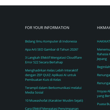
FOR YOUR INFORMATION
HIKMA
Bidang Ilmu Komputer di Indonesia
HAKIKAT
Apa Arti SEO Gambar di Tahun 2026?
Menemuk
Rahasia 
3 Langkah Efektif Mengatasi Cloudflare
Jepang
Error 522 Secara Bertahap
Beginila
Menghadirkan Kelas Lebih Interaktif
dengan ZEP QUIZ: Aplikasi AI untuk
Renungan
Pembuatan Kuis di Kelas
Renunga
Terampil dalam Berkomunikasi melalui
Insyaa A
Media Sosial
yang Ben
10 Muwashofat (Karakter Muslim Sejati)
Puasa Bu
Cara Efektif Mengatasi Penyimpanan