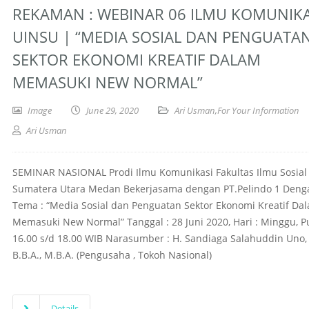
REKAMAN : WEBINAR 06 ILMU KOMUNIKA
UINSU | “MEDIA SOSIAL DAN PENGUATA
SEKTOR EKONOMI KREATIF DALAM
MEMASUKI NEW NORMAL”
Image
June 29, 2020
Ari Usman
,
For Your Information
Ari Usman
SEMINAR NASIONAL Prodi Ilmu Komunikasi Fakultas Ilmu Sosial
Sumatera Utara Medan Bekerjasama dengan PT.Pelindo 1 Deng
Tema : “Media Sosial dan Penguatan Sektor Ekonomi Kreatif Da
Memasuki New Normal” Tanggal : 28 Juni 2020, Hari : Minggu, P
16.00 s/d 18.00 WIB Narasumber : H. Sandiaga Salahuddin Uno,
B.B.A., M.B.A. (Pengusaha , Tokoh Nasional)
Details