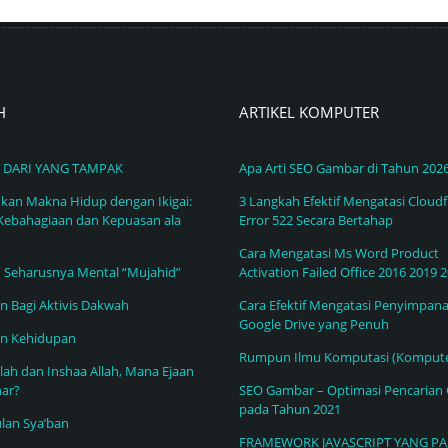
H
ARTIKEL KOMPUTER
 DARI YANG TAMPAK
Apa Arti SEO Gambar di Tahun 202
an Makna Hidup dengan Ikigai:
3 Langkah Efektif Mengatasi Cloudf
Kebahagiaan dan Kepuasan ala
Error 522 Secara Bertahap
Cara Mengatasi Ms Word Product
h Seharusnya Mental “Mujahid”
Activation Failed Office 2016 2019 
 Bagi Aktivis Dakwah
Cara Efektif Mengatasi Penyimpan
Google Drive yang Penuh
n Kehidupan
Rumpun Ilmu Komputasi (Kompute
llah dan Inshaa Allah, Mana Ejaan
ar?
SEO Gambar – Optimasi Pencarian
pada Tahun 2021
lan Sya’ban
FRAMEWORK JAVASCRIPT YANG PA