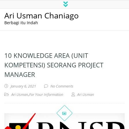
Ari Usman Chaniago
Berbagi itu Indah
10 KNOWLEDGE AREA (UNIT
KOMPETENSI) SEORANG PROJECT
MANAGER
January 6, 2021
No Comments
Ari Usman
,
For Your Information
Ari Usman