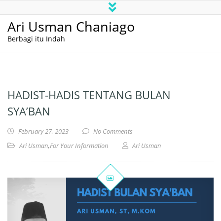
Ari Usman Chaniago
Berbagi itu Indah
HADIST-HADIS TENTANG BULAN
SYA’BAN
February 27, 2023
No Comments
Ari Usman
,
For Your Information
Ari Usman