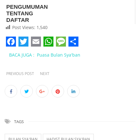
PENGUMUMAN
TENTANG
DAFTAR
PESERTA
Post Views:
1,540
KATEGORI P1/TL
PADA SELEKSI
PENERIMAAN
Facebook
Twitter
Email
WhatsApp
Message
Share
CALON
BACA JUGA :
Puasa Bulan Sya'ban
PEGAWAI
NEGERI SIPIL ...
PREVIOUS POST
NEXT
TAGS
BULAN SYA'BAN
HADIST BULAN SYA'BAN