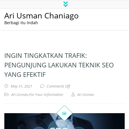
Ari Usman Chaniago
Berbagi itu Indah
INGIN TINGKATKAN TRAFIK:
PENGUNJUNG LAKUKAN TEKNIK SEO
YANG EFEKTIF
on Ingin Tingkatkan Trafik: Pengunj
May 31, 2021
Comments Off
Ari Usman
,
For Your Information
Ari Usman