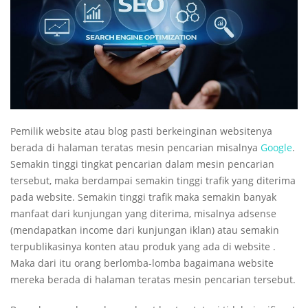
Pemilik website atau blog pasti berkeinginan websitenya
berada di halaman teratas mesin pencarian misalnya
Google
.
Semakin tinggi tingkat pencarian dalam mesin pencarian
tersebut, maka berdampai semakin tinggi trafik yang diterima
pada website. Semakin tinggi trafik maka semakin banyak
manfaat dari kunjungan yang diterima, misalnya adsense
(mendapatkan income dari kunjungan iklan) atau semakin
terpublikasinya konten atau produk yang ada di website .
Maka dari itu orang berlomba-lomba bagaimana website
mereka berada di halaman teratas mesin pencarian tersebut.