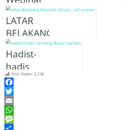
dan HBH
LATAR
Bakomubin
BELAKANG
DPP dan
MASALAH
PW
Hadist-
Sumatera
hadis
Utara
Post Views:
2,238
Tentang
Bulan
Facebook
Sya'ban
Twitter
Email
WhatsApp
Message