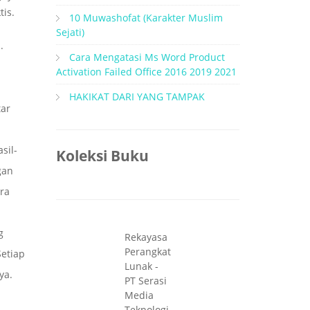
is.
10 Muwashofat (Karakter Muslim
Sejati)
.
Cara Mengatasi Ms Word Product
Activation Failed Office 2016 2019 2021
HAKIKAT DARI YANG TAMPAK
tar
sil-
Koleksi Buku
gan
ra
g
Rekayasa
Perangkat
Setiap
Lunak -
ya.
PT Serasi
Media
Teknologi