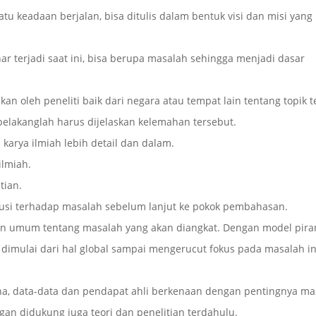
u keadaan berjalan, bisa ditulis dalam bentuk visi dan misi yang
ar terjadi saat ini, bisa berupa masalah sehingga menjadi dasar
 oleh peneliti baik dari negara atau tempat lain tentang topik te
 belakanglah harus dijelaskan kelemahan tersebut.
karya ilmiah lebih detail dan dalam.
ilmiah.
tian.
lusi terhadap masalah sebelum lanjut ke pokok pembahasan.
an umum tentang masalah yang akan diangkat. Dengan model pir
imulai dari hal global sampai mengerucut fokus pada masalah int
na, data-data dan pendapat ahli berkenaan dengan pentingnya ma
ngan didukung juga teori dan penelitian terdahulu.