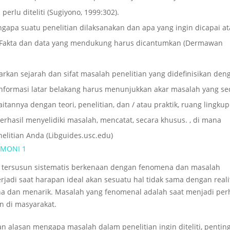
rlu diteliti (Sugiyono, 1999:302).
gapa suatu penelitian dilaksanakan dan apa yang ingin dicapai a
t. Fakta dan data yang mendukung harus dicantumkan (Dermawan
kan sejarah dan sifat masalah penelitian yang didefinisikan den
Informasi latar belakang harus menunjukkan akar masalah yang s
itannya dengan teori, penelitian, dan / atau praktik, ruang lingkup
rhasil menyelidiki masalah, mencatat, secara khusus. , di mana
elitian Anda (Libguides.usc.edu)
RMONI 1
g tersusun sistematis berkenaan dengan fenomena dan masalah
erjadi saat harapan ideal akan sesuatu hal tidak sama dengan reali
na dan menarik. Masalah yang fenomenal adalah saat menjadi per
n di masyarakat.
n alasan mengapa masalah dalam penelitian ingin diteliti, pentin