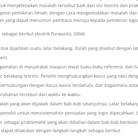
menyelesaikan masalah tersebut baik dari sisi teoritis dan prakt
genai pemikiran ilmiah, dengan cara mengemukakan masalah dan
an yang dapat menuntun pembaca menuju kepada pemikiran logis
sebagai berikut (Andrik Purwasito, 2004):
ntuk dijadikan suatu latar belakang. Itulah yang disebut dengan la
an).
ngamatan di masyarakat maupun lewat buku-buku referensi, dan ha
latar belakang teoritis. Peneliti menghubungkan kasus yang satu den
 berhubungan dengan kasus-kasus terdahulu, dan bagaimana anta
erubahan tersebut dari waktu ke waktu.
alan yang akan dijawab dalam bab-bab selanjutnya. Latar belakan
neliti untuk mensistematisir persoalan yang ingin dipecahkan. 
n sebagai problematik yang akan dibahas dalam bab-bab berikutn
dapat dilakukan dengan langkah-langkah sebagai berikut :