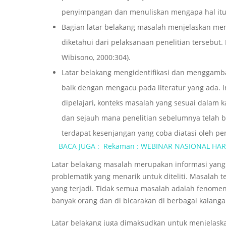
penyimpangan dan menuliskan mengapa hal itu pe
Bagian latar belakang masalah menjelaskan men
diketahui dari pelaksanaan penelitian tersebu
Wibisono, 2000:304).
Latar belakang mengidentifikasi dan menggambar
baik dengan mengacu pada literatur yang ada. 
dipelajari, konteks masalah yang sesuai dalam ka
dan sejauh mana penelitian sebelumnya telah be
terdapat kesenjangan yang coba diatasi oleh pen
BACA JUGA :
Rekaman : WEBINAR NASIONAL HA
Latar belakang masalah merupakan informasi yan
problematik yang menarik untuk diteliti. Masalah t
yang terjadi. Tidak semua masalah adalah fenome
banyak orang dan di bicarakan di berbagai kalanga
Latar belakang juga dimaksudkan untuk menjelaska