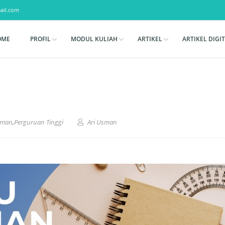
ail.com
OME
PROFIL
MODUL KULIAH
ARTIKEL
ARTIKEL DIGI
sman
,
Perguruan Tinggi
Ari Usman