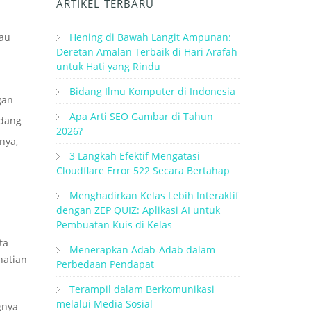
ARTIKEL TERBARU
tau
Hening di Bawah Langit Ampunan:
Deretan Amalan Terbaik di Hari Arafah
untuk Hati yang Rindu
Bidang Ilmu Komputer di Indonesia
gan
Apa Arti SEO Gambar di Tahun
edang
2026?
nya,
3 Langkah Efektif Mengatasi
Cloudflare Error 522 Secara Bertahap
Menghadirkan Kelas Lebih Interaktif
dengan ZEP QUIZ: Aplikasi AI untuk
Pembuatan Kuis di Kelas
ta
Menerapkan Adab-Adab dalam
hatian
Perbedaan Pendapat
Terampil dalam Berkomunikasi
melalui Media Sosial
gnya