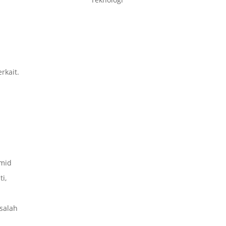
rkait.
amid
i,
salah