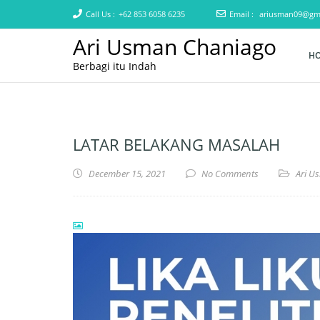
Call Us :
+62 853 6058 6235
Email :
ariusman09@gm
Ari Usman Chaniago
H
Berbagi itu Indah
LATAR BELAKANG MASALAH
December 15, 2021
No Comments
Ari U