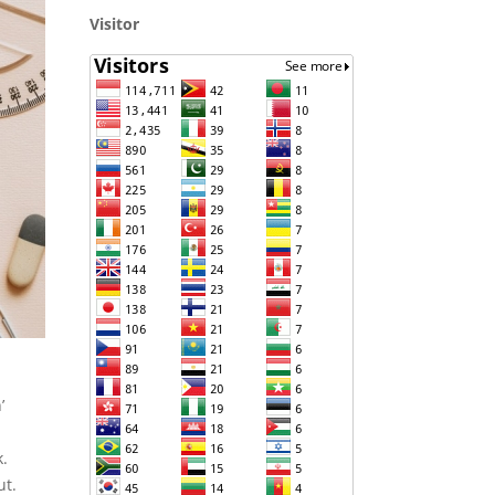
Visitor
’
k.
ut.