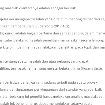
ang masalah diantaranya adalah sebagai berikut:
laskan mengapa masalah yang diteliti itu penting dilihat dari se
ntingan pembangunan (Sudaryono, 2017:102).
ackground) adalah bagian pertama dan sangat penting dalam men
sis. Latar belakang masalah penelitian menjelaskan secara lengkap 
ang kita pilih dan mengapa melakukan penelitian pada topik dan m
masi tentang suatu masalah dan atau peluang yang dapat
elitian, termasuk hal-hal yang melatarbelakanginya (Husein Umar,
an peristiwa-peristiwa yang sedang terjadi pada suatu proyek
k adanya penyimpangan-penyimpangan dari standar yang ada, baik
atar belakang ini peneliti harus melakukan analisis masalah, seh
asalah ini, peneliti harus dapat menunjukkan adanya suatu