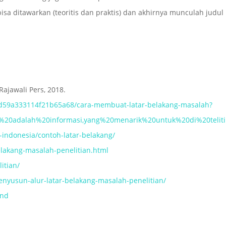
 bisa ditawarkan (teoritis dan praktis) dan akhirnya munculah judul
Rajawali Pers, 2018.
d59a333114f21b65a68/cara-membuat-latar-belakang-masalah?
h%20adalah%20informasi,yang%20menarik%20untuk%20di%20telit
indonesia/contoh-latar-belakang/
elakang-masalah-penelitian.html
itian/
enyusun-alur-latar-belakang-masalah-penelitian/
und