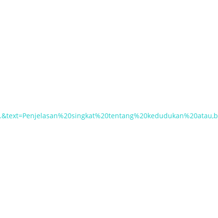
i.&text=Penjelasan%20singkat%20tentang%20kedudukan%20atau,b