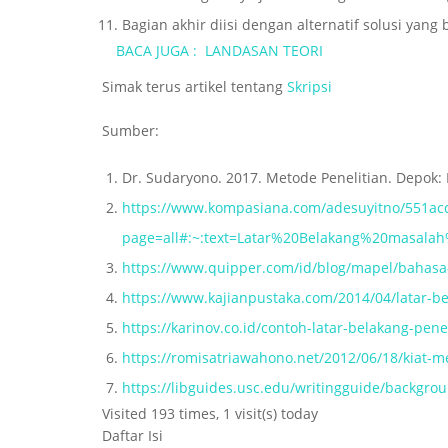
Bagian akhir diisi dengan alternatif solusi yang
BACA JUGA :
LANDASAN TEORI
Simak terus artikel tentang
Skripsi
Sumber:
Dr. Sudaryono. 2017. Metode Penelitian. Depok: 
https://www.kompasiana.com/adesuyitno/551ac
page=all#:~:text=Latar%20Belakang%20masala
https://www.quipper.com/id/blog/mapel/bahasa-
https://www.kajianpustaka.com/2014/04/latar-b
https://karinov.co.id/contoh-latar-belakang-penel
https://romisatriawahono.net/2012/06/18/kiat-m
https://libguides.usc.edu/writingguide/backgro
Visited 193 times, 1 visit(s) today
Daftar Isi