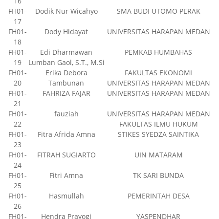
16
FH01-
Dodik Nur Wicahyo
SMA BUDI UTOMO PERAK
17
FH01-
Dody Hidayat
UNIVERSITAS HARAPAN MEDAN
18
FH01-
Edi Dharmawan
PEMKAB HUMBAHAS
19
Lumban Gaol, S.T., M.Si
FH01-
Erika Debora
FAKULTAS EKONOMI
20
Tambunan
UNIVERSITAS HARAPAN MEDAN
FH01-
FAHRIZA FAJAR
UNIVERSITAS HARAPAN MEDAN
21
FH01-
fauziah
UNIVERSITAS HARAPAN MEDAN
22
FAKULTAS ILMU HUKUM
FH01-
Fitra Afrida Amna
STIKES SYEDZA SAINTIKA
23
FH01-
FITRAH SUGIARTO
UIN MATARAM
24
FH01-
Fitri Amna
TK SARI BUNDA
25
FH01-
Hasmullah
PEMERINTAH DESA
26
FH01-
Hendra Prayogi
YASPENDHAR