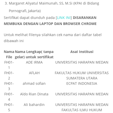
Margaret Aliyatul Maimunah, SS, M.Si (KPAI di Bidang
Pornografi, Jakarta)
Sertifikat dapat diunduh pada [
LINK INI
]
DISARANKAN
MEMBUKA DENGAN LAPTOP DAN BROWSER CHROME
Untuk melihat Filenya silahkan cek nama dari daftar tabel
dibawah ini
Nama
Nama Lengkap( tanpa
AsaI Institusi
File
gelar) untuk sertifikat
FH01-
ADE IRMA
UNIVERSITAS HARAPAN MEDAN
1
FH01-
AFLAH
FAKULTAS HUKUM UNIVERSITAS
2
SUMATERA UTARA
FH01-
ahmad sofian
ECPAT INDONESIA
3
FH01-
Aldo Rian Dinata
UNIVERSITAS HARAPAN MEDAN
4
FH01-
Ali bahardin
UNIVERSITAS HARAPAN MEDAN
5
FAKULTAS ILMU HUKUM