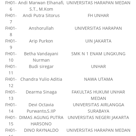
FH01-
Andi Marwan Elhanafi,
UNIVERSITAS HARAPAN MEDAN
6
S.T., M.Kom
FH01-
Andi Putra Sitorus
FH UNHAR
7
FH01-
Anshorullah
UNIVERSITAS HARAPAN
8
FH01-
Arip Purkon
UIN JAKARTA
9
FH01-
Betha Vandayani
SMK N 1 ENAM LINGKUNG
10
Nurman
FH01-
Budi siregar
UNHAR
11
FH01-
Chandra Yulio Aditia
NAWA UTAMA
12
FH01-
Dearma Sinaga
FAKULTAS HUKUM UNHAR
13
MEDAN
FH01-
Devi Octavia
UNIVERSITAS AIRLANGGA
14
Purwanto,S.IIP
SURABAYA
FH01-
DIMAS AGUNG PUTRA
UNIVERSITAS NEGERI JAKARTA
15
HARSONO
FH01-
DINO RAYNALDO
UNIVERSITAS HARAPAN MEDAN