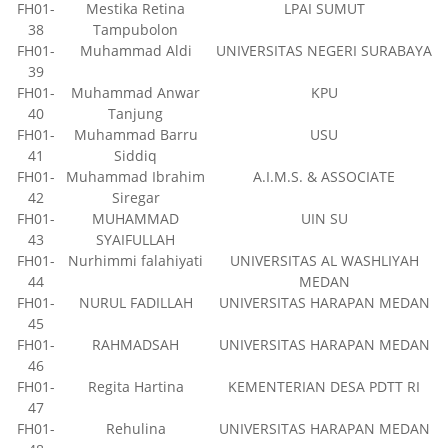
FH01-
Mestika Retina
LPAI SUMUT
38
Tampubolon
FH01-
Muhammad Aldi
UNIVERSITAS NEGERI SURABAYA
39
FH01-
Muhammad Anwar
KPU
40
Tanjung
FH01-
Muhammad Barru
USU
41
Siddiq
FH01-
Muhammad Ibrahim
A.I.M.S. & ASSOCIATE
42
Siregar
FH01-
MUHAMMAD
UIN SU
43
SYAIFULLAH
FH01-
Nurhimmi falahiyati
UNIVERSITAS AL WASHLIYAH
44
MEDAN
FH01-
NURUL FADILLAH
UNIVERSITAS HARAPAN MEDAN
45
FH01-
RAHMADSAH
UNIVERSITAS HARAPAN MEDAN
46
FH01-
Regita Hartina
KEMENTERIAN DESA PDTT RI
47
FH01-
Rehulina
UNIVERSITAS HARAPAN MEDAN