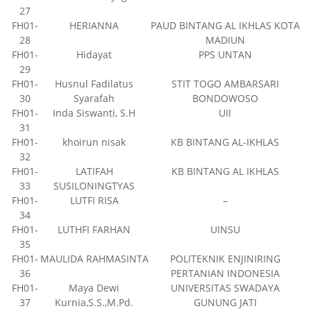
27
FH01-
HERIANNA
PAUD BINTANG AL IKHLAS KOTA
28
MADIUN
FH01-
Hidayat
PPS UNTAN
29
FH01-
Husnul Fadilatus
STIT TOGO AMBARSARI
30
Syarafah
BONDOWOSO
FH01-
Inda Siswanti, S.H
UII
31
FH01-
khoirun nisak
KB BINTANG AL-IKHLAS
32
FH01-
LATIFAH
KB BINTANG AL IKHLAS
33
SUSILONINGTYAS
FH01-
LUTFI RISA
–
34
FH01-
LUTHFI FARHAN
UINSU
35
FH01-
MAULIDA RAHMASINTA
POLITEKNIK ENJINIRING
36
PERTANIAN INDONESIA
FH01-
Maya Dewi
UNIVERSITAS SWADAYA
37
Kurnia,S.S.,M.Pd.
GUNUNG JATI