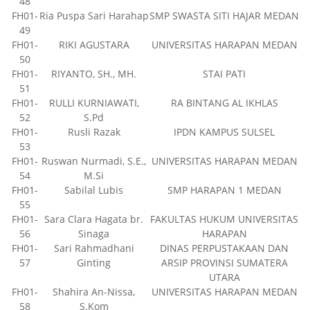
48
FH01-
Ria Puspa Sari Harahap
SMP SWASTA SITI HAJAR MEDAN
49
FH01-
RIKI AGUSTARA
UNIVERSITAS HARAPAN MEDAN
50
FH01-
RIYANTO, SH., MH.
STAI PATI
51
FH01-
RULLI KURNIAWATI,
RA BINTANG AL IKHLAS
52
S.Pd
FH01-
Rusli Razak
IPDN KAMPUS SULSEL
53
FH01-
Ruswan Nurmadi, S.E.,
UNIVERSITAS HARAPAN MEDAN
54
M.Si
FH01-
Sabilal Lubis
SMP HARAPAN 1 MEDAN
55
FH01-
Sara Clara Hagata br.
FAKULTAS HUKUM UNIVERSITAS
56
Sinaga
HARAPAN
FH01-
Sari Rahmadhani
DINAS PERPUSTAKAAN DAN
57
Ginting
ARSIP PROVINSI SUMATERA
UTARA
FH01-
Shahira An-Nissa,
UNIVERSITAS HARAPAN MEDAN
58
S.Kom