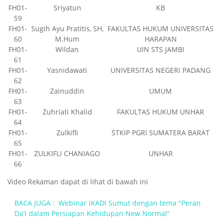
FH01-
Sriyatun
KB
59
FH01-
Sugih Ayu Pratitis, SH,
FAKULTAS HUKUM UNIVERSITAS
60
M.Hum
HARAPAN
FH01-
Wildan
UIN STS JAMBI
61
FH01-
Yasnidawati
UNIVERSITAS NEGERI PADANG
62
FH01-
Zainuddin
UMUM
63
FH01-
Zuhriati Khalid
FAKULTAS HUKUM UNHAR
64
FH01-
Zulkifli
STKIP PGRI SUMATERA BARAT
65
FH01-
ZULKIFLI CHANIAGO
UNHAR
66
Video Rekaman dapat di lihat di bawah ini
BACA JUGA :
Webinar IKADI Sumut dengan tema "Peran
Da'i dalam Persiapan Kehidupan New Normal"