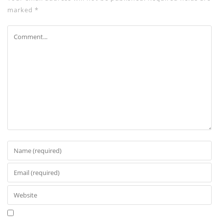
marked
*