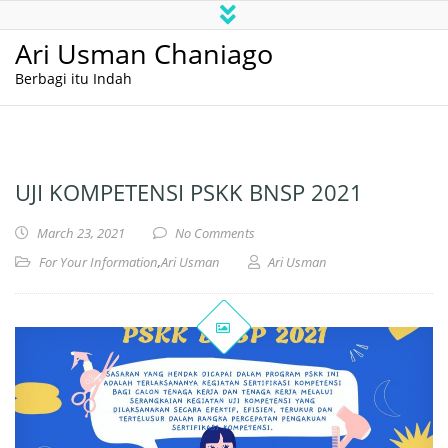
Ari Usman Chaniago
Berbagi itu Indah
UJI KOMPETENSI PSKK BNSP 2021
March 23, 2021
No Comments
For Your Information
,
Ari Usman
Ari Usman